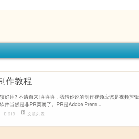
制作教程
较好用? 不请自来!嘻嘻嘻，我猜你说的制作视频应该是视频剪
然是非PR莫属了。PR是Adobe Premi...
619
文章列表