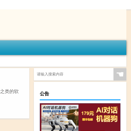
☚
辑之类的软
公告