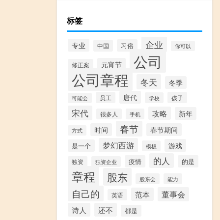
标签
企业
专业
习俗
中国
你可以
公司
元宵节
修正案
公司章程
冬天
冬季
唐代
员工
孩子
学校
可能会
宋代
攻略
新年
很多人
手机
春节
时间
春节期间
方式
梦幻西游
游戏
是一个
模板
的人
疫情
的是
独资
独资企业
章程
股东
股东会
能力
自己的
董事会
范本
英语
诗人
还不
都是