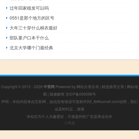
过年回家植发可以吗
0551是那个地方的区号
大年三十穿什么棉衣最好
部队要户口本干什么
北京大学哪个门最经典
Copyright © 2012 - 2026
中营网
Powered by
网站分类目录
|
精选推荐文章
|
网站地
图
|
疑难解答
京ICP备030098号
声明：本站内容来自互联网，如信息有错误可发邮件到f_fb#foxmail.com说明，我们
会及时纠正，谢谢
本站仅为个人兴趣爱好，不接盈利性广告及商业合作
小男孩