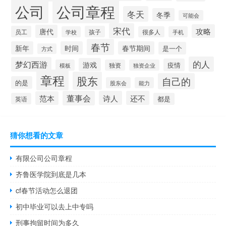
公司
公司章程
冬天
冬季
可能会
宋代
攻略
唐代
员工
孩子
学校
很多人
手机
春节
新年
时间
春节期间
是一个
方式
的人
梦幻西游
游戏
疫情
模板
独资
独资企业
章程
股东
自己的
的是
股东会
能力
董事会
诗人
还不
范本
英语
都是
猜你想看的文章
有限公司公司章程
齐鲁医学院到底是几本
cf春节活动怎么退团
初中毕业可以去上中专吗
刑事拘留时间为多久