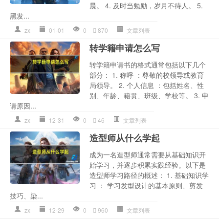
晨。 4. 及时当勉励，岁月不待人。 5.
黑发...
zx
01-01
0
870
文章列表
转学籍申请怎么写
转学籍申请书的格式通常包括以下几个
部分： 1. 称呼 ：尊敬的校领导或教育
局领导。 2. 个人信息 ：包括姓名、性
别、年龄、籍贯、班级、学校等。 3. 申
请原因...
zx
12-31
0
46
文章列表
造型师从什么学起
成为一名造型师通常需要从基础知识开
始学习，并逐步积累实践经验。以下是
造型师学习路径的概述： 1. 基础知识学
习 ： 学习发型设计的基本原则、剪发
技巧、染...
zx
12-29
0
960
文章列表