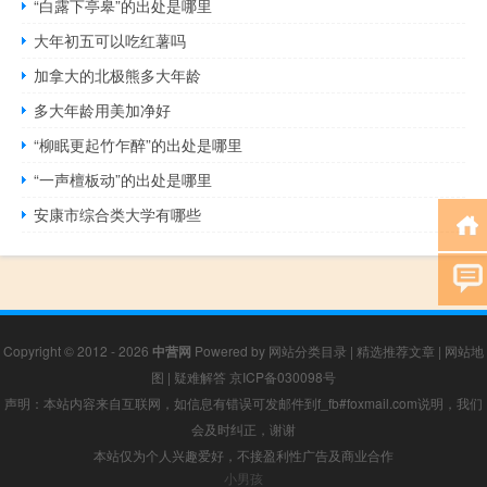
“白露下亭皋”的出处是哪里
大年初五可以吃红薯吗
加拿大的北极熊多大年龄
多大年龄用美加净好
“柳眠更起竹乍醉”的出处是哪里
“一声檀板动”的出处是哪里
安康市综合类大学有哪些
Copyright © 2012 - 2026
中营网
Powered by
网站分类目录
|
精选推荐文章
|
网站地
图
|
疑难解答
京ICP备030098号
声明：本站内容来自互联网，如信息有错误可发邮件到f_fb#foxmail.com说明，我们
会及时纠正，谢谢
本站仅为个人兴趣爱好，不接盈利性广告及商业合作
小男孩