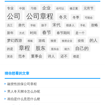
企业
专业
元宵节
习俗
中国
修正案
你可以
公司
公司章程
冬天
冬季
可能会
宋代
攻略
唐代
员工
孩子
学校
很多人
手机
春节
新年
时间
春节期间
是一个
方式
的人
梦幻西游
游戏
疫情
模板
独资
独资企业
章程
股东
自己的
的是
股东会
能力
董事会
诗人
还不
范本
英语
都是
猜你想看的文章
融资性担保公司章程
男人冬天脚冷怎么办呢
画伯是什么意思什么梗