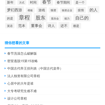
春节
新年
时间
春节期间
是一个
方式
的人
梦幻西游
游戏
疫情
模板
独资
独资企业
章程
股东
自己的
的是
股东会
能力
董事会
诗人
还不
范本
英语
都是
猜你想看的文章
春节洗澡怎么破解版
密室逃脱15第15攻略
中国古代帝王排列表（中国古代皇帝）
法人独资有限公司章程
心居中的大年是谁
大专考研究生难不难
设计公司章程