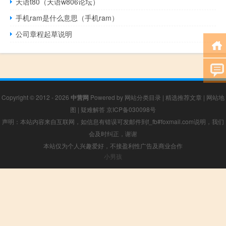
天语t80（天语w806论坛）
手机ram是什么意思（手机ram）
公司章程起草说明
Copyright © 2012 - 2026
中营网
Powered by
网站分类目录
|
精选推荐文章
|
网站地
图
|
疑难解答
京ICP备030098号
声明：本站内容来自互联网，如信息有错误可发邮件到f_fb#foxmail.com说明，我们
会及时纠正，谢谢
本站仅为个人兴趣爱好，不接盈利性广告及商业合作
小男孩