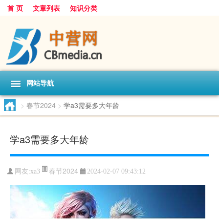
首 页
文章列表
知识分类
网站导航
>
春节2024
>
学a3需要多大年龄
学a3需要多大年龄
春节2024
网友:
xa3
2024-02-07 09:43:12