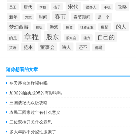
宋代
攻略
唐代
员工
孩子
学校
很多人
手机
春节
新年
时间
春节期间
是一个
方式
的人
梦幻西游
游戏
疫情
模板
独资
独资企业
章程
股东
自己的
的是
股东会
能力
董事会
诗人
还不
范本
英语
都是
猜你想看的文章
冬天茅台怎样喝好喝
加92的油换成95的有影响吗
三国战纪无双版攻略
农民工回家过年有什么意义
三位双控开关什么意思
多大年龄不分泌性激素了