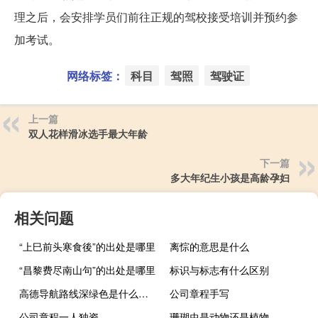
理之后，会安排学员们前往正规的驾校接受培训并预约参
加考试。
网络标签：
科目
驾照
驾驶证
上一篇
双人花样滑冰选手最大年龄
下一篇
多大年纪生小孩是高龄孕妇
相关问题
“上巳前头寒食後”的出处是哪里
离悰的意思是什么
“昌黎费尽南山句”的出处是哪里
标识与标志有什么区别
高德导航路线深绿色是什么意思
公司章程手写
公司章程一人独资
珊瑚虫是动物还是植物