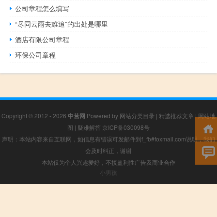
公司章程怎么填写
“尽同云雨去难追”的出处是哪里
酒店有限公司章程
环保公司章程
Copyright © 2012 - 2026
中营网
Powered by
网站分类目录
|
精选推荐文章
|
网站地
图
|
疑难解答
京ICP备030098号
声明：本站内容来自互联网，如信息有错误可发邮件到f_fb#foxmail.com说明，我们
会及时纠正，谢谢
本站仅为个人兴趣爱好，不接盈利性广告及商业合作
小男孩