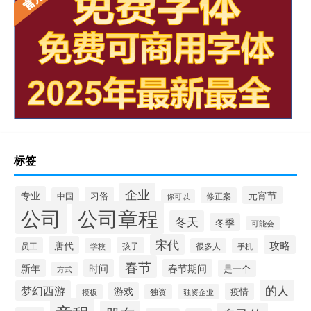
标签
企业
专业
元宵节
习俗
中国
修正案
你可以
公司
公司章程
冬天
冬季
可能会
宋代
攻略
唐代
员工
孩子
学校
很多人
手机
春节
新年
时间
春节期间
是一个
方式
的人
梦幻西游
游戏
疫情
模板
独资
独资企业