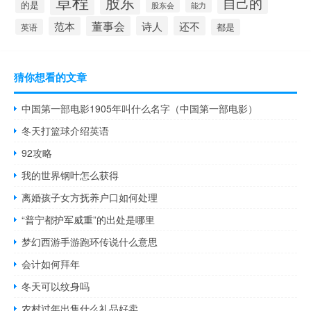
章程
股东
自己的
的是
股东会
能力
董事会
诗人
还不
范本
英语
都是
猜你想看的文章
中国第一部电影1905年叫什么名字（中国第一部电影）
冬天打篮球介绍英语
92攻略
我的世界钢叶怎么获得
离婚孩子女方抚养户口如何处理
“普宁都护军威重”的出处是哪里
梦幻西游手游跑环传说什么意思
会计如何拜年
冬天可以纹身吗
农村过年出售什么礼品好卖