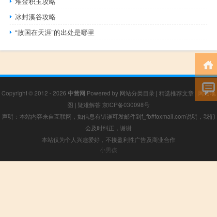
堆金积玉攻略
冰封溪谷攻略
“故国在天涯”的出处是哪里
Copyright © 2012 - 2026
中营网
Powered by
网站分类目录
|
精选推荐文章
|
网站地
图
|
疑难解答
京ICP备030098号
声明：本站内容来自互联网，如信息有错误可发邮件到f_fb#foxmail.com说明，我们
会及时纠正，谢谢
本站仅为个人兴趣爱好，不接盈利性广告及商业合作
小男孩