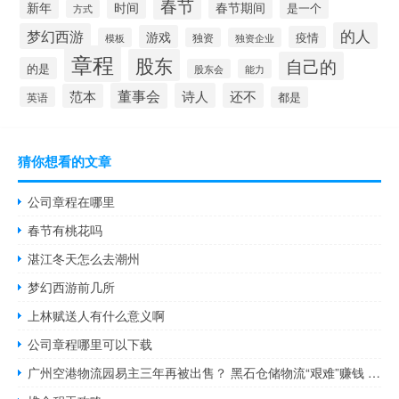
春节
新年
时间
春节期间
是一个
方式
的人
梦幻西游
游戏
疫情
模板
独资
独资企业
章程
股东
自己的
的是
股东会
能力
董事会
诗人
还不
范本
英语
都是
猜你想看的文章
公司章程在哪里
春节有桃花吗
湛江冬天怎么去潮州
梦幻西游前几所
上林赋送人有什么意义啊
公司章程哪里可以下载
广州空港物流园易主三年再被出售？ 黑石仓储物流“艰难”赚钱 到底什么情况嘞