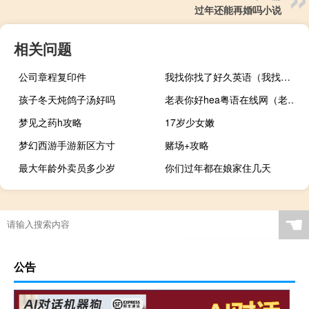
过年还能再婚吗小说
相关问题
公司章程复印件
我找你找了好久英语（我找你找了好久）
孩子冬天炖鸽子汤好吗
老表你好hea粤语在线网（老表你好hea粤语免费）
梦见之药h攻略
17岁少女嫩
梦幻西游手游新区方寸
赌场+攻略
最大年龄外卖员多少岁
你们过年都在娘家住几天
☚
公告