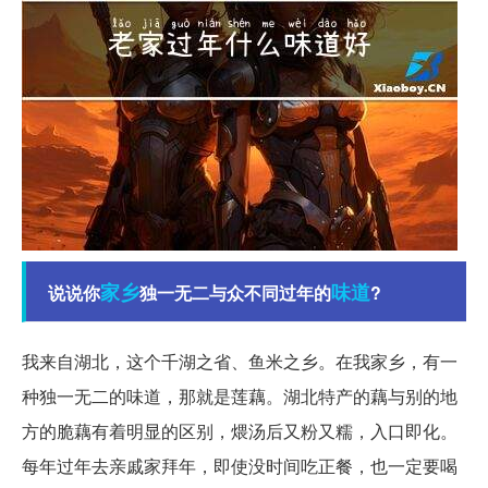
家乡
味道
说说你
独一无二与众不同过年的
?
我来自湖北，这个千湖之省、鱼米之乡。在我家乡，有一
种独一无二的味道，那就是莲藕。湖北特产的藕与别的地
方的脆藕有着明显的区别，煨汤后又粉又糯，入口即化。
每年过年去亲戚家拜年，即使没时间吃正餐，也一定要喝