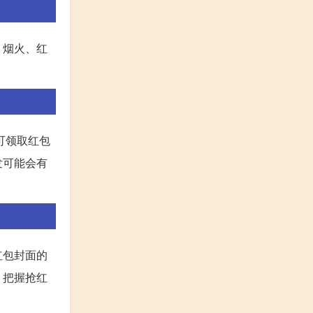
、烟火、红
可领取红包
发可能会有
红包封面的
，把握抢红