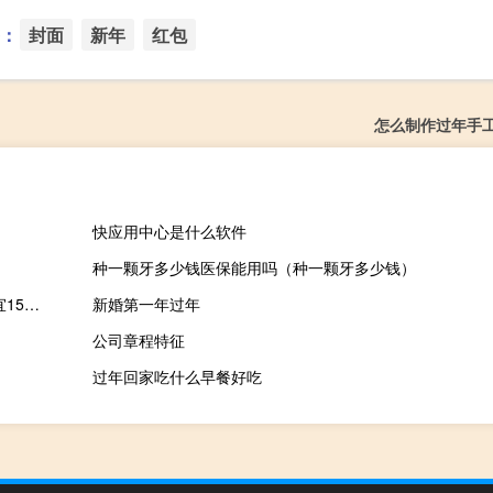
：
封面
新年
红包
怎么制作过年手
快应用中心是什么软件
种一颗牙多少钱医保能用吗（种一颗牙多少钱）
苹果海外上架翻新版 2023 款HomePod智能音箱，比全新机型便宜15% 到底什么情况嘞
新婚第一年过年
公司章程特征
过年回家吃什么早餐好吃