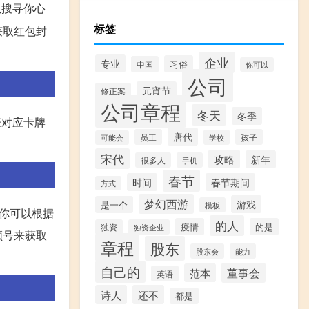
以搜寻你心
标签
获取红包封
企业
专业
习俗
中国
你可以
公司
元宵节
修正案
公司章程
冬天
冬季
张对应卡牌
唐代
员工
孩子
学校
可能会
宋代
攻略
新年
很多人
手机
春节
时间
春节期间
方式
梦幻西游
游戏
是一个
模板
你可以根据
的人
疫情
的是
独资
独资企业
频号来获取
章程
股东
股东会
能力
自己的
董事会
范本
英语
诗人
还不
都是