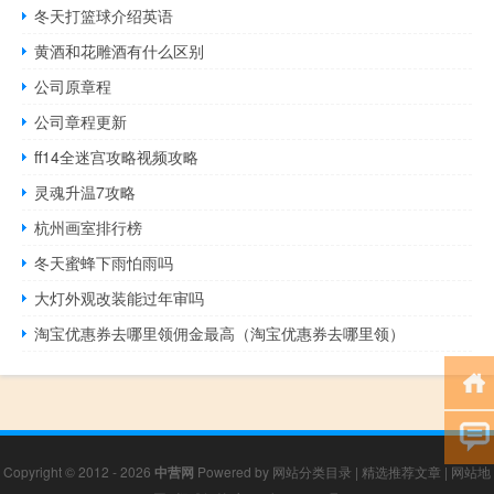
冬天打篮球介绍英语
黄酒和花雕酒有什么区别
公司原章程
公司章程更新
ff14全迷宫攻略视频攻略
灵魂升温7攻略
杭州画室排行榜
冬天蜜蜂下雨怕雨吗
大灯外观改装能过年审吗
淘宝优惠券去哪里领佣金最高（淘宝优惠券去哪里领）
Copyright © 2012 - 2026
中营网
Powered by
网站分类目录
|
精选推荐文章
|
网站地