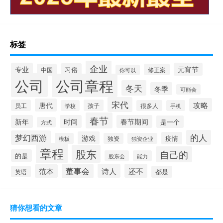
标签
企业
专业
元宵节
习俗
中国
修正案
你可以
公司
公司章程
冬天
冬季
可能会
宋代
攻略
唐代
员工
孩子
学校
很多人
手机
春节
新年
时间
春节期间
是一个
方式
的人
梦幻西游
游戏
疫情
模板
独资
独资企业
章程
股东
自己的
的是
股东会
能力
董事会
诗人
还不
范本
英语
都是
猜你想看的文章