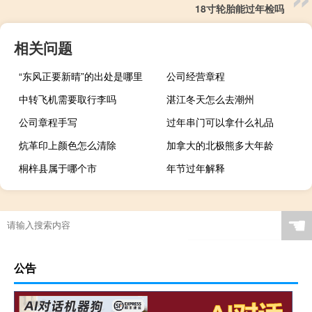
18寸轮胎能过年检吗
相关问题
“东风正要新晴”的出处是哪里
公司经营章程
中转飞机需要取行李吗
湛江冬天怎么去潮州
公司章程手写
过年串门可以拿什么礼品
炕革印上颜色怎么清除
加拿大的北极熊多大年龄
桐梓县属于哪个市
年节过年解释
☚
公告