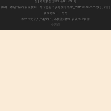
图
|
疑难解答
京ICP备030098号
声明：本站内容来自互联网，如信息有错误可发邮件到f_fb#foxmail.com说明，我们
会及时纠正，谢谢
本站仅为个人兴趣爱好，不接盈利性广告及商业合作
小男孩