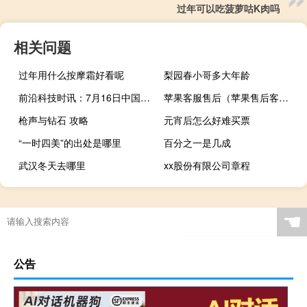
过年可以吃菠萝咕K肉吗
相关问题
过年用什么按摩霜好看呢
梨园春小哥多大年龄
前沿科技时讯：7月16日中国概念股普跌 麦考林大跌10.20%
苹果客服售后（苹果售后客服电话人工服务）
枪声与钻石 攻略
元宵后怎么好难买票
“一时四美”的出处是哪里
百分之一是几成
武汉冬天去哪里
xx股份有限公司章程
☚
公告