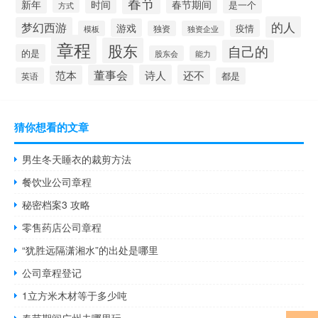
春节
新年
时间
春节期间
是一个
方式
的人
梦幻西游
游戏
疫情
模板
独资
独资企业
章程
股东
自己的
的是
股东会
能力
董事会
诗人
还不
范本
英语
都是
猜你想看的文章
男生冬天睡衣的裁剪方法
餐饮业公司章程
秘密档案3 攻略
零售药店公司章程
“犹胜远隔潇湘水”的出处是哪里
公司章程登记
1立方米木材等于多少吨
春节期间广州去哪里玩