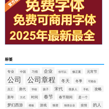
标签
企业
专业
元宵节
习俗
中国
修正案
你可以
公司
公司章程
冬天
冬季
可能会
宋代
攻略
唐代
员工
孩子
学校
很多人
手机
春节
新年
时间
春节期间
是一个
方式
的人
梦幻西游
游戏
疫情
模板
独资
独资企业