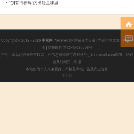
“别有待春晖”的出处是哪里
Copyright © 2012 - 2026
中营网
Powered by
网站分类目录
|
精选推荐文章
|
网站地
图
|
疑难解答
京ICP备030098号
声明：本站内容来自互联网，如信息有错误可发邮件到f_fb#foxmail.com说明，我们
会及时纠正，谢谢
本站仅为个人兴趣爱好，不接盈利性广告及商业合作
小男孩