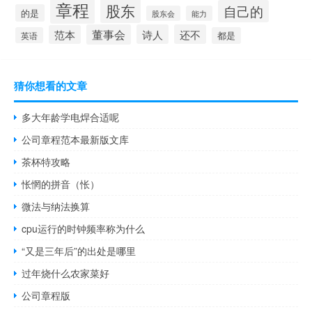
章程
股东
自己的
的是
股东会
能力
董事会
诗人
还不
范本
英语
都是
猜你想看的文章
多大年龄学电焊合适呢
公司章程范本最新版文库
茶杯特攻略
怅惘的拼音（怅）
微法与纳法换算
cpu运行的时钟频率称为什么
“又是三年后”的出处是哪里
过年烧什么农家菜好
公司章程版