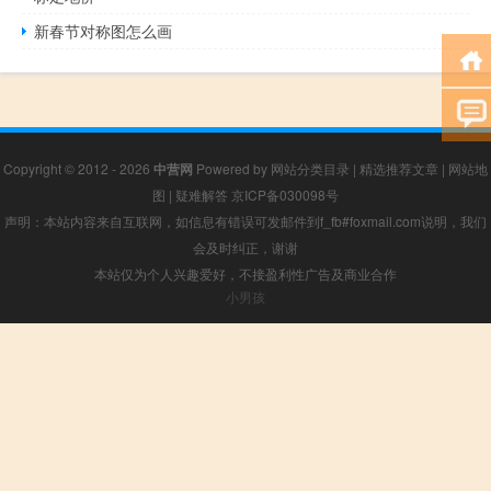
新春节对称图怎么画
Copyright © 2012 - 2026
中营网
Powered by
网站分类目录
|
精选推荐文章
|
网站地
图
|
疑难解答
京ICP备030098号
声明：本站内容来自互联网，如信息有错误可发邮件到f_fb#foxmail.com说明，我们
会及时纠正，谢谢
本站仅为个人兴趣爱好，不接盈利性广告及商业合作
小男孩