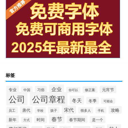
标签
企业
专业
元宵节
习俗
中国
修正案
你可以
公司
公司章程
冬天
冬季
可能会
宋代
攻略
唐代
员工
孩子
学校
很多人
手机
春节
新年
时间
春节期间
是一个
方式