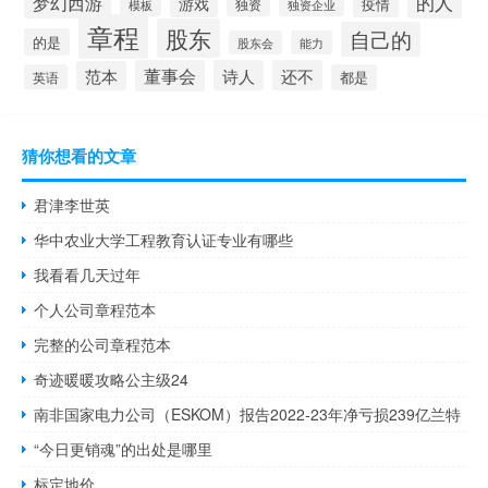
的人
梦幻西游
游戏
疫情
模板
独资
独资企业
章程
股东
自己的
的是
股东会
能力
董事会
诗人
还不
范本
英语
都是
猜你想看的文章
君津李世英
华中农业大学工程教育认证专业有哪些
我看看几天过年
个人公司章程范本
完整的公司章程范本
奇迹暖暖攻略公主级24
南非国家电力公司（ESKOM）报告2022-23年净亏损239亿兰特
“今日更销魂”的出处是哪里
标定地价