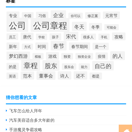
标签
企业
专业
元宵节
习俗
中国
修正案
你可以
公司
公司章程
冬天
冬季
可能会
宋代
攻略
唐代
员工
孩子
学校
很多人
手机
春节
新年
时间
春节期间
是一个
方式
的人
梦幻西游
游戏
疫情
模板
独资
独资企业
章程
股东
自己的
的是
股东会
能力
董事会
诗人
还不
范本
英语
都是
猜你想看的文章
飞车怎么给人拜年
汽车美容适合多大年龄的
手游魔灵争霸攻略