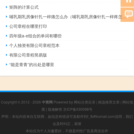
矩阵的计算公式
哺乳期乳房像针扎一样痛怎么办（哺乳期乳房像针扎一样疼怎么回事）
公司章程在哪里打印
四年级a-e组合的单词有哪些
个人独资有限公司章程范本
有限公司章程简易版
“能是青青”的出处是哪里
Copyright © 2012 - 2026
中营网
Powered by
网站分类目录
|
精选推荐文章
|
网站地
图
|
疑难解答
京ICP备030098号
声明：本站内容来自互联网，如信息有错误可发邮件到f_fb#foxmail.com说明，我们
会及时纠正，谢谢
本站仅为个人兴趣爱好，不接盈利性广告及商业合作