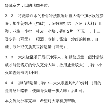
冷藏室内，以防猪肉变质。
2、2． 将泡净血水的脊骨冲洗数遍后置大锅中加水没过猪
骨，加生姜数块（拍破），葱数根打结，八角（大料）几
颗，花椒一小把，桂皮一小块，香叶2片（可无），十三
香少许（可无），绍酒，老抽，酱油，炒好的糖色，白
糖，豉汁或优质黄豆酱适量（可无）。
3、3． 大火烧至汤开后打净浮末，加精盐适量（卤汁需较
咸才能使酱好的骨头充分入味，故用盐量较大），转中小
火加盖焖煮约1小时。
4、4． 加鸡精适量，转中—大火敞盖炖约30分钟 （目的
是将汤汁略收，使肉骨头进一步入味）后即可。
本文到此分享完毕，希望对大家有所帮助。