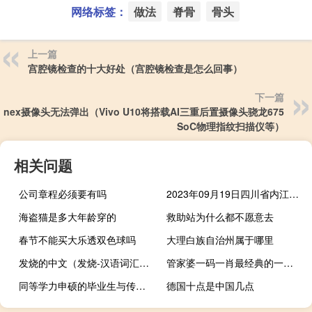
网络标签：
做法
脊骨
骨头
上一篇
宫腔镜检查的十大好处（宫腔镜检查是怎么回事）
下一篇
vo nex摄像头无法弹出（Vivo U10将搭载AI三重后置摄像头骁龙675
SoC物理指纹扫描仪等）
相关问题
公司章程必须要有吗
2023年09月19日四川省内江市疫情大数据-今日/今天疫情全网搜索最新实时消息动态情况通知播报
海盗猫是多大年龄穿的
救助站为什么都不愿意去
春节不能买大乐透双色球吗
大理白族自治州属于哪里
发烧的中文（发烧-汉语词汇简介）
管家婆一码一肖最经典的一句_智能AI深度解析_百家号版v47.08.141
同等学力申硕的毕业生与传统研究生有区别吗
德国十点是中国几点