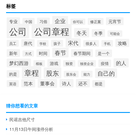
标签
企业
专业
元宵节
习俗
中国
修正案
你可以
公司
公司章程
冬天
冬季
可能会
宋代
攻略
唐代
员工
孩子
学校
很多人
手机
春节
新年
时间
春节期间
是一个
方式
的人
梦幻西游
游戏
疫情
模板
独资
独资企业
章程
股东
自己的
的是
股东会
能力
董事会
诗人
还不
范本
英语
都是
猜你想看的文章
民谣吉他尺寸
11月13日午间涨停分析