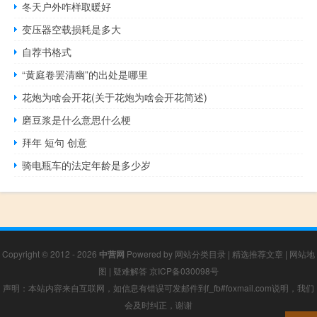
冬天户外咋样取暖好
变压器空载损耗是多大
自荐书格式
“黄庭卷罢清幽”的出处是哪里
花炮为啥会开花(关于花炮为啥会开花简述)
磨豆浆是什么意思什么梗
拜年 短句 创意
骑电瓶车的法定年龄是多少岁
Copyright © 2012 - 2026
中营网
Powered by
网站分类目录
|
精选推荐文章
|
网站地
图
|
疑难解答
京ICP备030098号
声明：本站内容来自互联网，如信息有错误可发邮件到f_fb#foxmail.com说明，我们
会及时纠正，谢谢