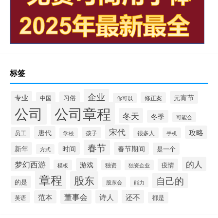
标签
企业
专业
元宵节
习俗
中国
修正案
你可以
公司
公司章程
冬天
冬季
可能会
宋代
攻略
唐代
员工
孩子
学校
很多人
手机
春节
新年
时间
春节期间
是一个
方式
的人
梦幻西游
游戏
疫情
模板
独资
独资企业
章程
股东
自己的
的是
股东会
能力
董事会
诗人
还不
范本
英语
都是