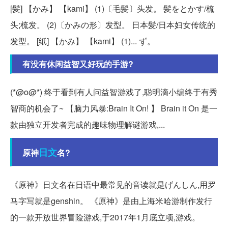
[髪] 【かみ】 【kami】 (1)〔毛髪〕头发。 髪をとかす/梳
头;梳发。 (2)〔かみの形〕发型。 日本髪/日本妇女传统的
发型。 [纸] 【かみ】 【kami】 (1)... ず。
有没有休闲益智又好玩的手游?
(*@ο@*) 终于看到有人问益智游戏了,聪明滴小编终于有秀
智商的机会了~ 【脑力风暴:Brain It On! 】 Brain it On 是一
款由独立开发者完成的趣味物理解谜游戏,...
日文
原神
名?
《原神》日文名在日语中最常见的音读就是げんしん,用罗
马字写就是genshin。 《原神》是由上海米哈游制作发行
的一款开放世界冒险游戏,于2017年1月底立项,游戏。