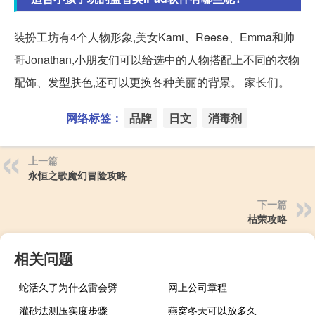
装扮工坊有4个人物形象,美女Kami、Reese、Emma和帅
哥Jonathan,小朋友们可以给选中的人物搭配上不同的衣物
配饰、发型肤色,还可以更换各种美丽的背景。 家长们。
网络标签：
品牌
日文
消毒剂
上一篇
永恒之歌魔幻冒险攻略
下一篇
枯荣攻略
相关问题
蛇活久了为什么雷会劈
网上公司章程
灌砂法测压实度步骤
燕窝冬天可以放多久