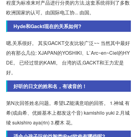
程度为标准来对产品进行分类的方法,这套系统得到了多数
欧洲国家的认可。由国际电工协... 由国。
Hyde和Gackt现在的关系如何?
嗯,关系很好。 其实GACKT交友比较广泛~~ 当然其中最好
的有那么几位: XJAPAN的YOSHIKI、L`Arc~en~Ciel的HY
DE。 已经过世的KAMI。 台湾的话,GACKT和王力宏是
好。
好听的日文的姓和名，有读音的！
第N次回答姓名问题。希望LZ能满意咱的回答。 1.神城 有
希(或由希、优姬基本上都发这个音) kamishilo yuki 2.月城
绫 sukishiro aya(rin) 3.樱木 花。
适合小孩子玩的益智类iPad软件有哪些呢?