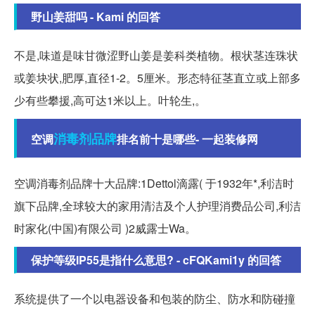
野山姜甜吗 - Kami 的回答
不是,味道是味甘微涩野山姜是姜科类植物。根状茎连珠状
或姜块状,肥厚,直径1-2。5厘米。形态特征茎直立或上部多
少有些攀援,高可达1米以上。叶轮生,。
消毒剂
品牌
空调
排名前十是哪些- 一起装修网
空调消毒剂品牌十大品牌:1Dettol滴露( 于1932年*,利洁时
旗下品牌,全球较大的家用清洁及个人护理消费品公司,利洁
时家化(中国)有限公司 )2威露士Wa。
保护等级IP55是指什么意思? - cFQKami1y 的回答
系统提供了一个以电器设备和包装的防尘、防水和防碰撞