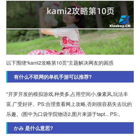
以下围绕“kami2攻略第10页”主题解决网友的困惑
有什么不联网的单机手游可以推荐?
"开罗开发的模拟游戏,种类多,占用空间小,像素风,玩法丰
富,广受好评。PS:合理查看网上攻略,否则很容易失去玩的
乐趣。(图中为口袋学院物语2,图片来源于tapt... PS:。
かみ 是什么意思?