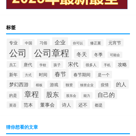
标签
企业
专业
元宵节
习俗
中国
修正案
你可以
公司
公司章程
冬天
冬季
可能会
宋代
攻略
唐代
员工
孩子
学校
很多人
手机
春节
新年
时间
春节期间
是一个
方式
的人
梦幻西游
游戏
疫情
模板
独资
独资企业
章程
股东
自己的
的是
股东会
能力
董事会
诗人
还不
范本
英语
都是
猜你想看的文章