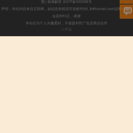
图
|
疑难解答
京ICP备030098号
声明：本站内容来自互联网，如信息有错误可发邮件到f_fb#foxmail.com说明，我们
会及时纠正，谢谢
本站仅为个人兴趣爱好，不接盈利性广告及商业合作
小男孩