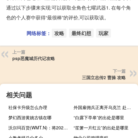
通过以下步骤来实现:可以获取全角色七曜武器1. 在每个角
色的个人赛中获得“最很棒”的评价,可以获取该。
网络标签：
攻略
最终幻想
玩家
上一篇
psp恶魔城历代记攻略
下一篇
三国立志传2 曹操 攻略
相关问题
社保卡升级怎么办理
外国雇佣兵正离开乌克兰 赴以色列作战
梦幻西游黄姚古镇在哪
“白露下亭皋”的出处是哪里
沃尔玛百货(WMT.N)：将2024财年销售增长预期上调至5%-5.5%
“笙箫一片红云”的出处是哪里
小教考研总分多少
物业公司管理章程