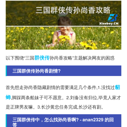
群侠传
以下围绕“三国
孙尚香攻略”主题解决网友的困惑
三国群侠传孙尚香剧情?
貂
首先想走孙尚香隐藏剧情的需要满足几个条件,1.没找过
蝉
,脚踩两条船妹子可不愿意。2.刘备没有归位,毕竟人家才
是正牌男友嘛。3.长沙黄忠任务完成,长沙还有剧。
三国群侠传中，怎么找孙尚香啊? - anan2329 的回
答