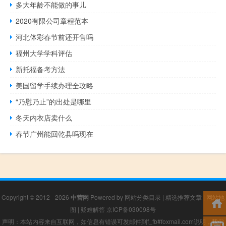
多大年龄不能做的事儿
2020有限公司章程范本
河北体彩春节前还开售吗
福州大学学科评估
新托福备考方法
美国留学手续办理全攻略
“乃慰乃止”的出处是哪里
冬天内衣店卖什么
春节广州能回乾县吗现在
Copyright © 2012 - 2026
中营网
Powered by
网站分类目录
|
精选推荐文章
|
网站地
图
|
疑难解答
京ICP备030098号
声明：本站内容来自互联网，如信息有错误可发邮件到f_fb#foxmail.com说明，我们