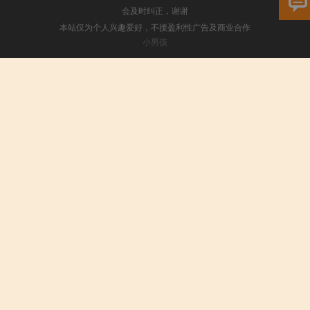
会及时纠正，谢谢
本站仅为个人兴趣爱好，不接盈利性广告及商业合作
小男孩