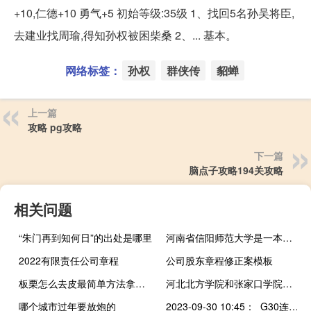
+10,仁德+10 勇气+5 初始等级:35级 1、找回5名孙吴将臣,
去建业找周瑜,得知孙权被困柴桑 2、... 基本。
网络标签：
孙权
群侠传
貂蝉
上一篇
攻略 pg攻略
下一篇
脑点子攻略194关攻略
相关问题
“朱门再到知何日”的出处是哪里
河南省信阳师范大学是一本还是二本
2022有限责任公司章程
公司股东章程修正案模板
板栗怎么去皮最简单方法拿来煲汤（bl怎么去潘达利亚）
河北北方学院和张家口学院哪个好
哪个城市过年要放炮的
2023-09-30 10:45： G30连霍高速嘉峪关往清水方向，总寨收费站向西约1公里K2375处发生交通事故，道路半幅单车道通行，路段内车流量大，车辆通行缓慢。 ​​​