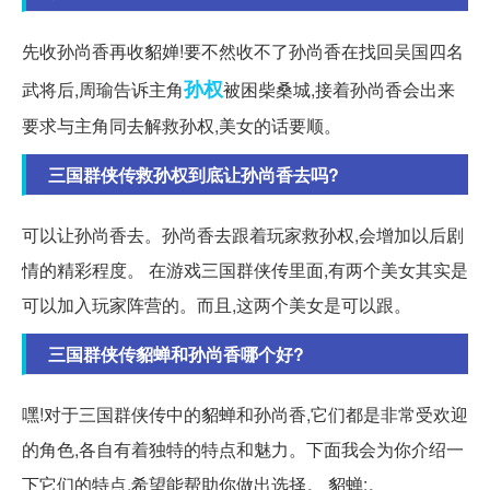
先收孙尚香再收貂婵!要不然收不了孙尚香在找回吴国四名
孙权
武将后,周瑜告诉主角
被困柴桑城,接着孙尚香会出来
要求与主角同去解救孙权,美女的话要顺。
三国群侠传救孙权到底让孙尚香去吗?
可以让孙尚香去。孙尚香去跟着玩家救孙权,会增加以后剧
情的精彩程度。 在游戏三国群侠传里面,有两个美女其实是
可以加入玩家阵营的。而且,这两个美女是可以跟。
三国群侠传貂蝉和孙尚香哪个好?
嘿!对于三国群侠传中的貂蝉和孙尚香,它们都是非常受欢迎
的角色,各自有着独特的特点和魅力。下面我会为你介绍一
下它们的特点,希望能帮助你做出选择。 貂蝉:。