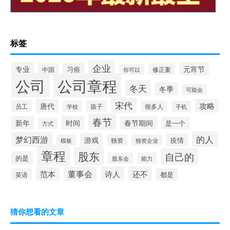
标签
企业
专业
元宵节
习俗
中国
修正案
你可以
公司
公司章程
冬天
冬季
可能会
宋代
攻略
唐代
员工
孩子
学校
很多人
手机
春节
新年
时间
春节期间
是一个
方式
的人
梦幻西游
游戏
疫情
模板
独资
独资企业
章程
股东
自己的
的是
股东会
能力
董事会
诗人
还不
范本
英语
都是
猜你想看的文章