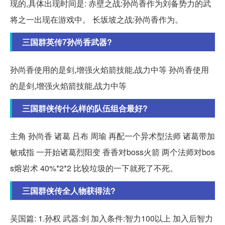
现的,具体出现时间是: 赤壁之战:孙尚香作为刘备势力的武
将之一出现在游戏中。 长坂坡之战:孙尚香作为。
三国群英传7孙尚香武器?
孙尚香使用的是剑,增强火焰箭技能,战力中等 孙尚香使用
的是剑,增强火焰箭技能,战力中等
三国群侠传什么样的队伍组合最好?
主角 孙尚香 诸葛 吕布 周瑜 再配一个异术型法师 诸葛带加
敏戒指 一开始诸葛烈阳变 香香对boss火箭 两个法师对bos
s熔岩术 40%*2*2 比较垃圾的一下就死了不死。
三国群侠传全人物获得法?
吴国篇: 1.孙权 武器:剑 加入条件:智力100以上 加入后智力