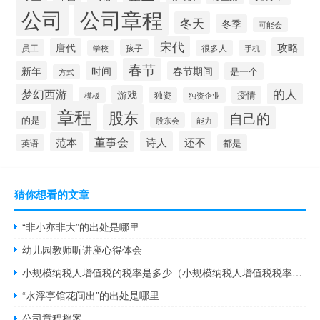
公司
公司章程
冬天
冬季
可能会
宋代
攻略
唐代
员工
孩子
学校
很多人
手机
春节
新年
时间
春节期间
是一个
方式
的人
梦幻西游
游戏
疫情
模板
独资
独资企业
章程
股东
自己的
的是
股东会
能力
董事会
诗人
还不
范本
英语
都是
猜你想看的文章
“非小亦非大”的出处是哪里
幼儿园教师听讲座心得体会
小规模纳税人增值税的税率是多少（小规模纳税人增值税税率有几种）
“水浮亭馆花间出”的出处是哪里
公司章程档案