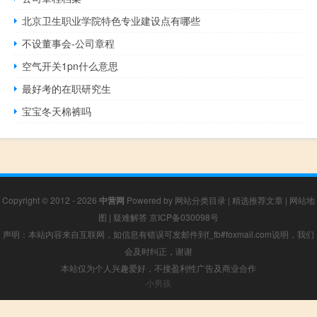
北京卫生职业学院特色专业建设点有哪些
不设董事会-公司章程
空气开关1pn什么意思
最好考的在职研究生
宝宝冬天棉裤吗
Copyright © 2012 - 2026
中营网
Powered by
网站分类目录
|
精选推荐文章
|
网站地
图
|
疑难解答
京ICP备030098号
声明：本站内容来自互联网，如信息有错误可发邮件到f_fb#foxmail.com说明，我们
会及时纠正，谢谢
本站仅为个人兴趣爱好，不接盈利性广告及商业合作
小男孩