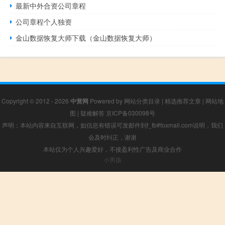
最新中外合资公司章程
公司章程个人独资
金山数据恢复大师下载（金山数据恢复大师）
Copyright © 2012 - 2026
中营网
Powered by
网站分类目录
|
精选推荐文章
|
网站地
图
|
疑难解答
京ICP备030098号
声明：本站内容来自互联网，如信息有错误可发邮件到f_fb#foxmail.com说明，我们
会及时纠正，谢谢
本站仅为个人兴趣爱好，不接盈利性广告及商业合作
小男孩