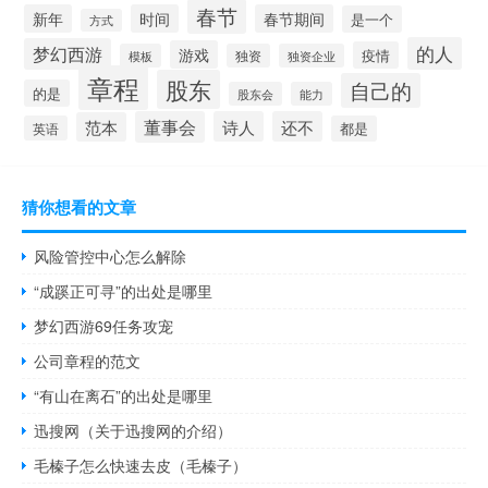
春节
新年
时间
春节期间
是一个
方式
的人
梦幻西游
游戏
疫情
模板
独资
独资企业
章程
股东
自己的
的是
股东会
能力
董事会
诗人
还不
范本
英语
都是
猜你想看的文章
风险管控中心怎么解除
“成蹊正可寻”的出处是哪里
梦幻西游69任务攻宠
公司章程的范文
“有山在离石”的出处是哪里
迅搜网（关于迅搜网的介绍）
毛榛子怎么快速去皮（毛榛子）