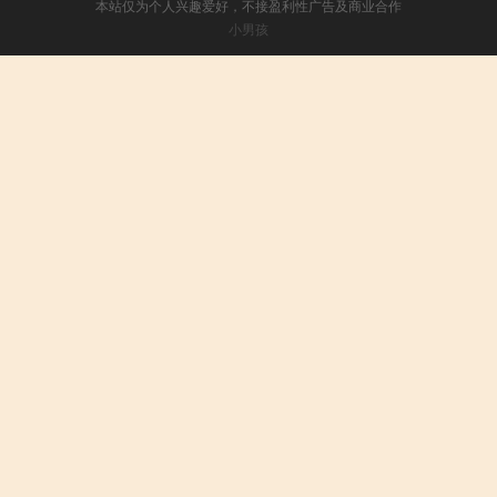
本站仅为个人兴趣爱好，不接盈利性广告及商业合作
小男孩