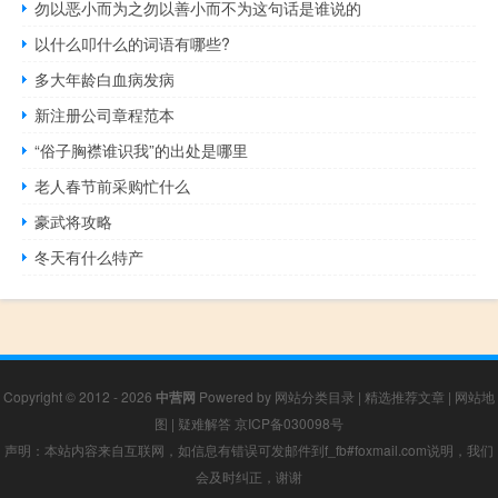
勿以恶小而为之勿以善小而不为这句话是谁说的
以什么叩什么的词语有哪些?
多大年龄白血病发病
新注册公司章程范本
“俗子胸襟谁识我”的出处是哪里
老人春节前采购忙什么
豪武将攻略
冬天有什么特产
Copyright © 2012 - 2026
中营网
Powered by
网站分类目录
|
精选推荐文章
|
网站地
图
|
疑难解答
京ICP备030098号
声明：本站内容来自互联网，如信息有错误可发邮件到f_fb#foxmail.com说明，我们
会及时纠正，谢谢