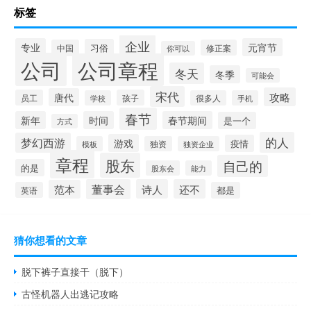
标签
企业
专业
元宵节
习俗
中国
修正案
你可以
公司
公司章程
冬天
冬季
可能会
宋代
攻略
唐代
员工
孩子
学校
很多人
手机
春节
新年
时间
春节期间
是一个
方式
的人
梦幻西游
游戏
疫情
模板
独资
独资企业
章程
股东
自己的
的是
股东会
能力
董事会
诗人
还不
范本
英语
都是
猜你想看的文章
脱下裤子直接干（脱下）
古怪机器人出逃记攻略