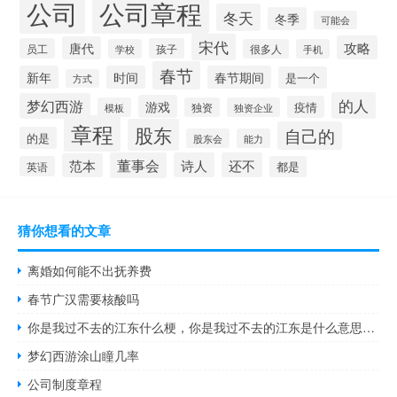
公司
公司章程
冬天
冬季
可能会
宋代
攻略
唐代
员工
孩子
学校
很多人
手机
春节
新年
时间
春节期间
是一个
方式
的人
梦幻西游
游戏
疫情
模板
独资
独资企业
章程
股东
自己的
的是
股东会
能力
董事会
诗人
还不
范本
英语
都是
猜你想看的文章
离婚如何能不出抚养费
春节广汉需要核酸吗
你是我过不去的江东什么梗，你是我过不去的江东是什么意思？什么梗
梦幻西游涂山瞳几率
公司制度章程