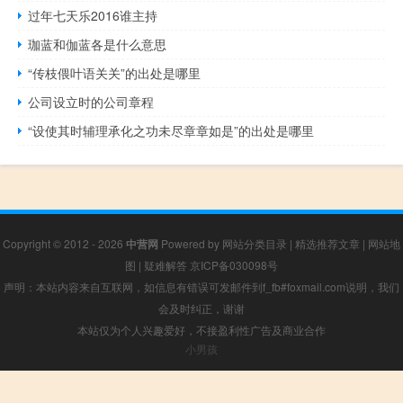
过年七天乐2016谁主持
珈蓝和伽蓝各是什么意思
“传枝偎叶语关关”的出处是哪里
公司设立时的公司章程
“设使其时辅理承化之功未尽章章如是”的出处是哪里
Copyright © 2012 - 2026
中营网
Powered by
网站分类目录
|
精选推荐文章
|
网站地
图
|
疑难解答
京ICP备030098号
声明：本站内容来自互联网，如信息有错误可发邮件到f_fb#foxmail.com说明，我们
会及时纠正，谢谢
本站仅为个人兴趣爱好，不接盈利性广告及商业合作
小男孩