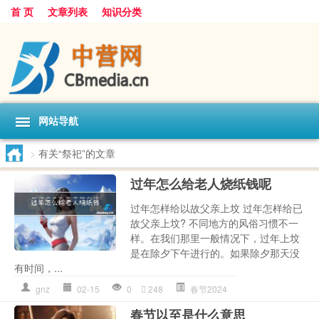
首 页
文章列表
知识分类
网站导航
>
有关“祭祀”的文章
过年怎么给老人烧纸钱呢
过年怎样给以故父亲上坟 过年怎样给已
故父亲上坟? 不同地方的风俗习惯不一
样。在我们那里一般情况下，过年上坟
是在除夕下午进行的。如果除夕那天没
有时间，...
gnz
02-15
0
248
春节2024
春节以至是什么意思