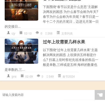
下面围绕“春节以至是什么意思”主题解
决网友的困惑 为什么春节会称为年关?
春节为什么会称为年关呢？春节日是一
年十二个月的月尾日，迈进元月第一日
的交接日...
cjy
02-13
0
268
文章列表
过年上坟需要几样水果
以下围绕“过年上坟需要几样水果”主题
解决网友的困惑 上坟摆供五样都是什
么? 扫墓上坟时祭祀先祖准备的祭品一
般是单数,三样或是五样;每样的数量也
是单数的,三...
gns
02-09
0
549
春节2024
☚