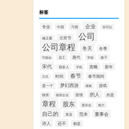
标签
企业
专业
习俗
中国
你可以
公司
元宵节
修正案
公司章程
冬天
冬季
唐代
员工
孩子
学校
可能会
宋代
攻略
新年
很多人
手机
春节
时间
春节期间
方式
梦幻西游
游戏
是一个
模板
的人
疫情
的是
独资
独资企业
章程
股东
股东会
能力
自己的
董事会
范本
英语
诗人
还不
都是