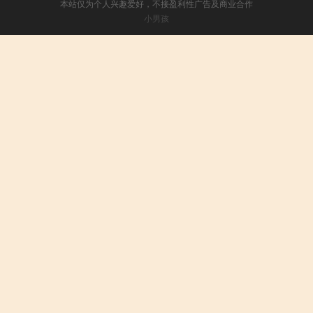
本站仅为个人兴趣爱好，不接盈利性广告及商业合作
小男孩