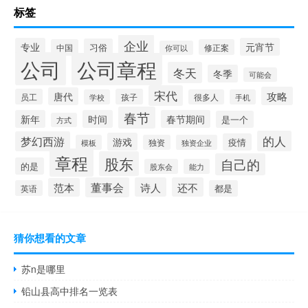
标签
企业
专业
元宵节
习俗
中国
修正案
你可以
公司
公司章程
冬天
冬季
可能会
宋代
攻略
唐代
员工
孩子
学校
很多人
手机
春节
新年
时间
春节期间
是一个
方式
的人
梦幻西游
游戏
疫情
模板
独资
独资企业
章程
股东
自己的
的是
股东会
能力
董事会
诗人
还不
范本
英语
都是
猜你想看的文章
苏n是哪里
铅山县高中排名一览表