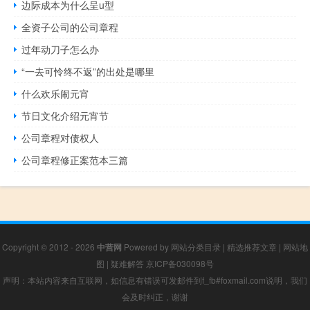
边际成本为什么呈u型
全资子公司的公司章程
过年动刀子怎么办
“一去可怜终不返”的出处是哪里
什么欢乐闹元宵
节日文化介绍元宵节
公司章程对债权人
公司章程修正案范本三篇
Copyright © 2012 - 2026
中营网
Powered by
网站分类目录
|
精选推荐文章
|
网站地
图
|
疑难解答
京ICP备030098号
声明：本站内容来自互联网，如信息有错误可发邮件到f_fb#foxmail.com说明，我们
会及时纠正，谢谢