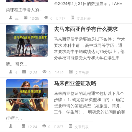
至2024年1月31日的数据显示，TAFE
类课程主申请人的...
az
12-25
0
717
文章列表
去马来西亚留学有什么要求
马来西亚留学需要满足以下条件： 学术
要求 本科申请 ：高中或同等学历，通
常要求高中平均成绩达到75分以上，部
分学校可能接受大专和大学在读生申
请。 研究...
rl
12-25
0
649
文章列表
马来西亚签证攻略
马来西亚签证的流程通常包括以下几个
步骤： 1. 确定签证类型和目的 ： 确定
您要申请的签证类型（如旅游、商务、
工作、学生等）。 明确您的访问目的和
行程计...
ll
12-24
0
327
文章列表