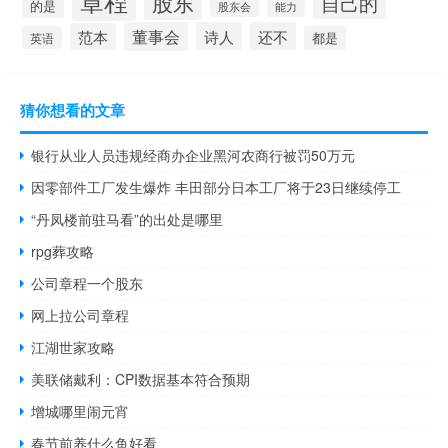
章程
股东
自己的
的是
股东会
能力
董事会
诗人
还不
范本
英语
都是
猜你想看的文章
银行从业人员违规经商办企业黑河农商行被罚50万元
因零部件工厂发生爆炸 丰田部分日本工厂将于23日继续停工
“丹凤楼前驻马看”的出处是哪里
rpg葬攻略
公司章程一个股东
网上拉公司章程
江湖世家攻略
美联储戴利：CPI数据基本符合预期
增城哪里闹元宵
春节前养什么鱼好看