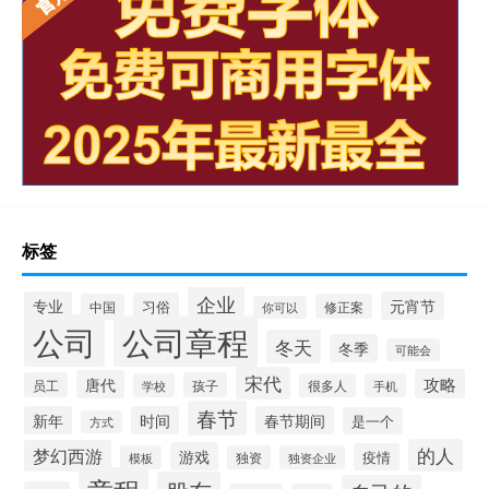
标签
企业
专业
元宵节
习俗
中国
修正案
你可以
公司
公司章程
冬天
冬季
可能会
宋代
攻略
唐代
员工
孩子
学校
很多人
手机
春节
新年
时间
春节期间
是一个
方式
的人
梦幻西游
游戏
疫情
模板
独资
独资企业