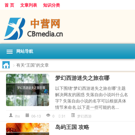
首 页
文章列表
知识分类
网站导航
>
有关“王国”的文章
梦幻西游迷失之旅在哪
以下围绕“梦幻西游迷失之旅在哪”主题
解决网友的困惑 失落自由小说叫什么名
字? 失落自由小说的名字可以根据具体
情节来命名,以下是一些可能的名...
lhx
06-13
0
31
梦幻西游
岛屿王国 攻略