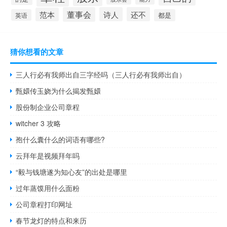
董事会
诗人
还不
范本
英语
都是
猜你想看的文章
三人行必有我师出自三字经吗（三人行必有我师出自）
甄嬛传玉娆为什么揭发甄嬛
股份制企业公司章程
witcher 3 攻略
孢什么囊什么的词语有哪些?
云拜年是视频拜年吗
“毅与钱塘遂为知心友”的出处是哪里
过年蒸馍用什么面粉
公司章程打印网址
春节龙灯的特点和来历