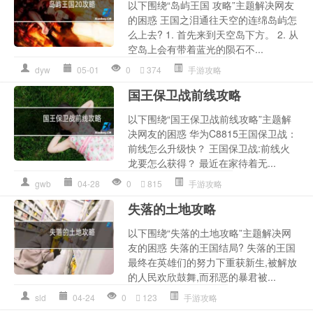
以下围绕“岛屿王国 攻略”主题解决网友
的困惑 王国之泪通往天空的连绵岛屿怎
么上去? 1. 首先来到天空岛下方。 2. 从
空岛上会有带着蓝光的陨石不...
dyw
05-01
0
374
手游攻略
国王保卫战前线攻略
以下围绕“国王保卫战前线攻略”主题解
决网友的困惑 华为C8815王国保卫战：
前线怎么升级快？ 王国保卫战:前线火
龙要怎么获得？ 最近在家待着无...
gwb
04-28
0
815
手游攻略
失落的土地攻略
以下围绕“失落的土地攻略”主题解决网
友的困惑 失落的王国结局? 失落的王国
最终在英雄们的努力下重获新生,被解放
的人民欢欣鼓舞,而邪恶的暴君被...
sld
04-24
0
123
手游攻略