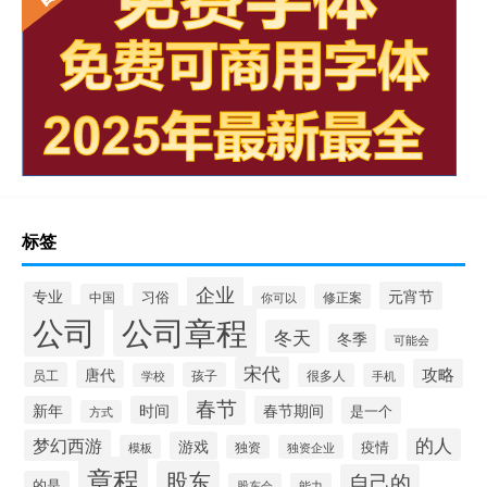
标签
企业
专业
元宵节
习俗
中国
修正案
你可以
公司
公司章程
冬天
冬季
可能会
宋代
攻略
唐代
员工
孩子
学校
很多人
手机
春节
新年
时间
春节期间
是一个
方式
的人
梦幻西游
游戏
疫情
模板
独资
独资企业
章程
股东
自己的
的是
股东会
能力