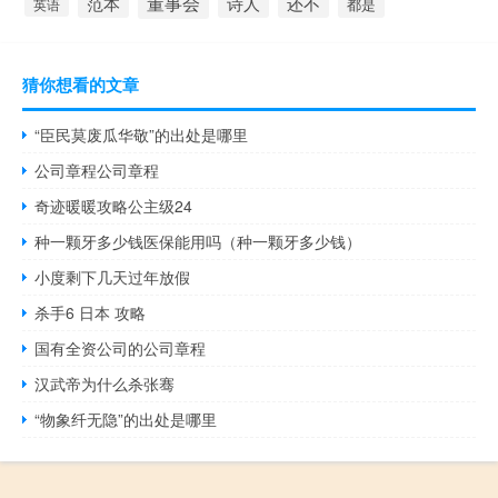
董事会
诗人
还不
范本
英语
都是
猜你想看的文章
“臣民莫废瓜华敬”的出处是哪里
公司章程公司章程
奇迹暖暖攻略公主级24
种一颗牙多少钱医保能用吗（种一颗牙多少钱）
小度剩下几天过年放假
杀手6 日本 攻略
国有全资公司的公司章程
汉武帝为什么杀张骞
“物象纤无隐”的出处是哪里