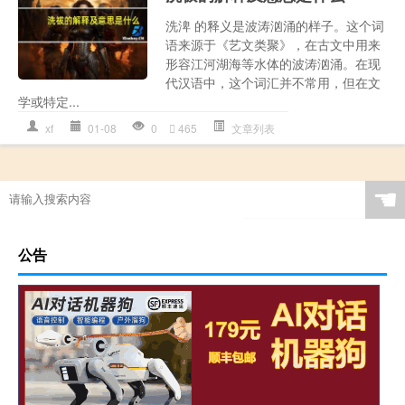
洗渒 的释义是波涛汹涌的样子。这个词
语来源于《艺文类聚》，在古文中用来
形容江河湖海等水体的波涛汹涌。在现
代汉语中，这个词汇并不常用，但在文
学或特定...
xf
01-08
0
465
文章列表
☚
公告