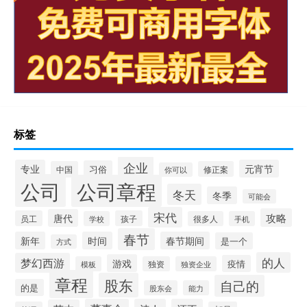
标签
企业
专业
元宵节
习俗
中国
修正案
你可以
公司
公司章程
冬天
冬季
可能会
宋代
攻略
唐代
员工
孩子
学校
很多人
手机
春节
新年
时间
春节期间
是一个
方式
的人
梦幻西游
游戏
疫情
模板
独资
独资企业
章程
股东
自己的
的是
股东会
能力