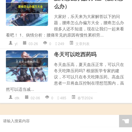
么办）
大家好，乐天来为大家解答以下的问
题，腰疼怎么办偏方大全，腰疼怎么办
很多人还不知道，现在让我们一起来看
看吧！ 1、病情分析：腰痛常见的原因有慢性累积劳...
yt
03-26
0
249
文章列表
冬天可以吃西药吗
冬天血压高，夏天血压正常，可以只在
冬天吃降压药吗? 根据医学专家的建
议，不可以只在冬天吃降压药。高血压
患者一旦将血压控制在理想范围内，虽
然可以适当减...
dtk
02-06
0
485
春节2024
☚