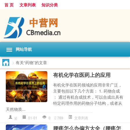
首 页
文章列表
知识分类
网站导航
>
有关“药物”的文章
有机化学在医药上的应用
有机化学在医药领域的应用非常广泛，
主要包括以下几个方面： 1. 药物合成
： 通过有机合成技术，可以合成出具有
特定药理作用的药物分子结构，或者从
天然物质...
yj
01-01
0
789
文章列表
腰疼怎么办偏方大全（腰疼怎