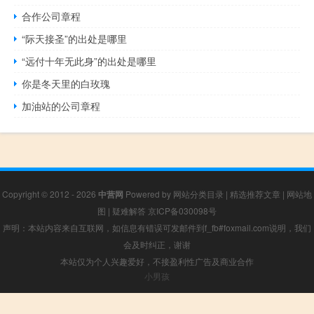
合作公司章程
“际天接圣”的出处是哪里
“远付十年无此身”的出处是哪里
你是冬天里的白玫瑰
加油站的公司章程
Copyright © 2012 - 2026
中营网
Powered by
网站分类目录
|
精选推荐文章
|
网站地
图
|
疑难解答
京ICP备030098号
声明：本站内容来自互联网，如信息有错误可发邮件到f_fb#foxmail.com说明，我们
会及时纠正，谢谢
本站仅为个人兴趣爱好，不接盈利性广告及商业合作
小男孩