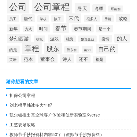
公司
公司章程
冬天
冬季
可能会
宋代
攻略
唐代
员工
孩子
学校
很多人
手机
春节
新年
时间
春节期间
是一个
方式
的人
梦幻西游
游戏
疫情
模板
独资
独资企业
章程
股东
自己的
的是
股东会
能力
董事会
诗人
还不
范本
英语
都是
猜你想看的文章
担保公司章程
刘老根里韩冰多大年纪
凯尔顿推出其全球客户体验和创新实验室Kverse
工艺农场攻略
教师节手抄报资料内容50字（教师节手抄报资料）