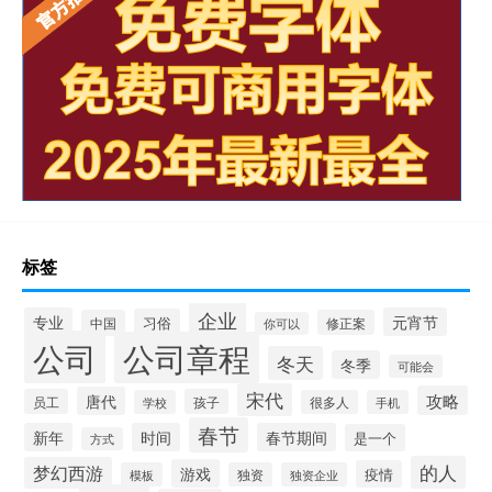
标签
企业
专业
元宵节
习俗
中国
修正案
你可以
公司
公司章程
冬天
冬季
可能会
宋代
攻略
唐代
员工
孩子
学校
很多人
手机
春节
新年
时间
春节期间
是一个
方式
的人
梦幻西游
游戏
疫情
模板
独资
独资企业