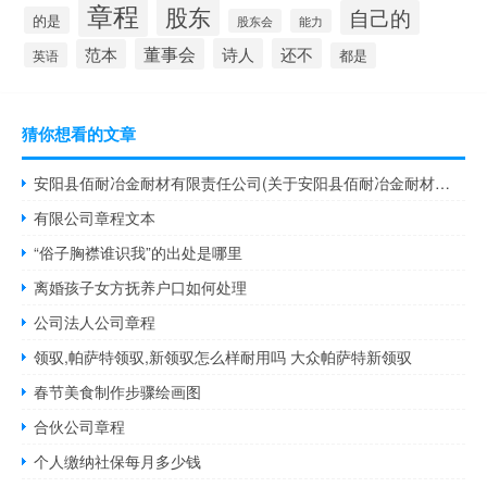
章程
股东
自己的
的是
股东会
能力
董事会
诗人
还不
范本
英语
都是
猜你想看的文章
安阳县佰耐冶金耐材有限责任公司(关于安阳县佰耐冶金耐材有限责任公司简述)
有限公司章程文本
“俗子胸襟谁识我”的出处是哪里
离婚孩子女方抚养户口如何处理
公司法人公司章程
领驭,帕萨特领驭,新领驭怎么样耐用吗 大众帕萨特新领驭
春节美食制作步骤绘画图
合伙公司章程
个人缴纳社保每月多少钱