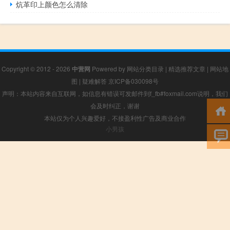
炕革印上颜色怎么清除
Copyright © 2012 - 2026
中营网
Powered by
网站分类目录
|
精选推荐文章
|
网站地
图
|
疑难解答
京ICP备030098号
声明：本站内容来自互联网，如信息有错误可发邮件到f_fb#foxmail.com说明，我们
会及时纠正，谢谢
本站仅为个人兴趣爱好，不接盈利性广告及商业合作
小男孩