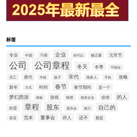
标签
企业
专业
元宵节
习俗
中国
修正案
你可以
公司
公司章程
冬天
冬季
可能会
宋代
攻略
唐代
员工
孩子
学校
很多人
手机
春节
新年
时间
春节期间
是一个
方式
的人
梦幻西游
游戏
疫情
模板
独资
独资企业
章程
股东
自己的
的是
股东会
能力
董事会
诗人
还不
范本
英语
都是