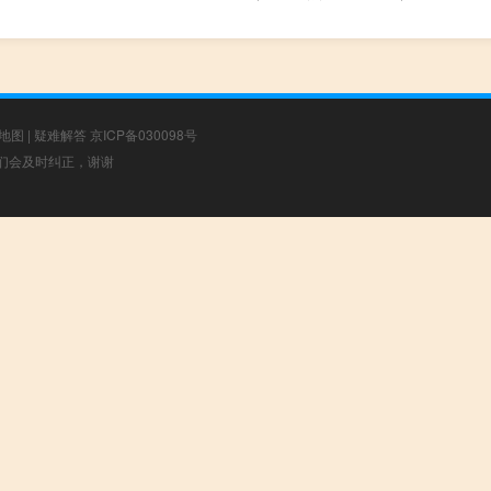
地图
|
疑难解答
京ICP备030098号
，我们会及时纠正，谢谢