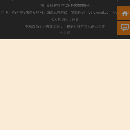
图
|
疑难解答
京ICP备030098号
声明：本站内容来自互联网，如信息有错误可发邮件到f_fb#foxmail.com说明，我们
会及时纠正，谢谢
本站仅为个人兴趣爱好，不接盈利性广告及商业合作
小男孩