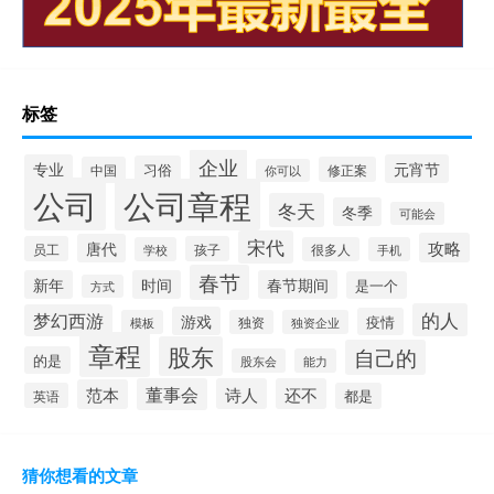
标签
企业
专业
元宵节
习俗
中国
修正案
你可以
公司
公司章程
冬天
冬季
可能会
宋代
攻略
唐代
员工
孩子
学校
很多人
手机
春节
新年
时间
春节期间
是一个
方式
的人
梦幻西游
游戏
疫情
模板
独资
独资企业
章程
股东
自己的
的是
股东会
能力
董事会
诗人
还不
范本
英语
都是
猜你想看的文章