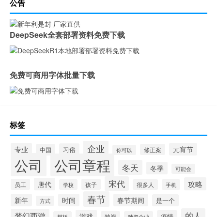
公告
DeepSeek全套部署资料免费下载
免费可商用字体批量下载
标签
企业
专业
元宵节
习俗
中国
修正案
你可以
公司
公司章程
冬天
冬季
可能会
宋代
攻略
唐代
员工
孩子
学校
很多人
手机
春节
新年
时间
春节期间
是一个
方式
的人
梦幻西游
游戏
疫情
模板
独资
独资企业