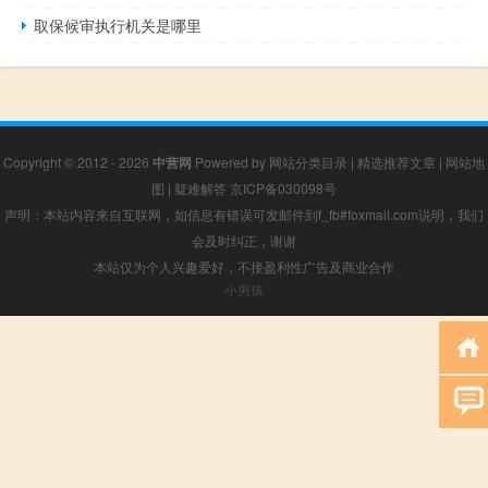
取保候审执行机关是哪里
Copyright © 2012 - 2026
中营网
Powered by
网站分类目录
|
精选推荐文章
|
网站地
图
|
疑难解答
京ICP备030098号
声明：本站内容来自互联网，如信息有错误可发邮件到f_fb#foxmail.com说明，我们
会及时纠正，谢谢
本站仅为个人兴趣爱好，不接盈利性广告及商业合作
小男孩