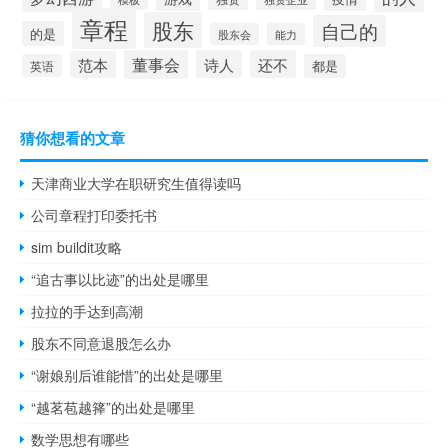
章程
股东
自己的
的是
股东会
能力
董事会
诗人
还不
范本
英语
都是
猜你想看的文章
天津商业大学在职研究生值得读吗
公司章程打印委托书
sim buildit攻略
“追古事以比迹”的出处是哪里
拉拉的手达到高潮
股东不同意退股怎么办
“谢娘别后谁能惜”的出处是哪里
“越茗苞越箨”的出处是哪里
数学思想有哪些