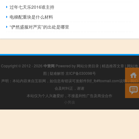
过年七天乐2016谁主持
电梯配重块是什么材料
“俨然盛服对严宾”的出处是哪里
Copyright © 2012 - 2026
中营网
Powered by
网站分类目录
|
精选推荐文章
|
网站地
图
|
疑难解答
京ICP备030098号
声明：本站内容来自互联网，如信息有错误可发邮件到f_fb#foxmail.com说明，我们
会及时纠正，谢谢
本站仅为个人兴趣爱好，不接盈利性广告及商业合作
小男孩