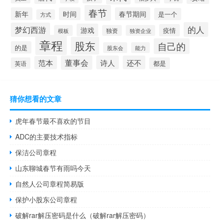
春节
新年
时间
春节期间
是一个
方式
的人
梦幻西游
游戏
疫情
模板
独资
独资企业
章程
股东
自己的
的是
股东会
能力
董事会
诗人
还不
范本
英语
都是
猜你想看的文章
虎年春节最不喜欢的节目
ADC的主要技术指标
保洁公司章程
山东聊城春节有雨吗今天
自然人公司章程简易版
保护小股东公司章程
破解rar解压密码是什么（破解rar解压密码）