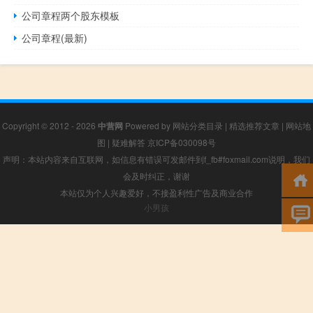
公司章程两个股东模板
公司章程(最新)
Copyright © 2012 - 2026
中营网
Powered by
网站分类目录
|
精选推荐文章
|
网站地
图
|
疑难解答
京ICP备030098号
声明：本站内容来自互联网，如信息有错误可发邮件到f_fb#foxmail.com说明，我们
会及时纠正，谢谢
本站仅为个人兴趣爱好，不接盈利性广告及商业合作
小男孩