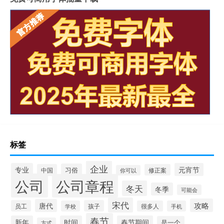
标签
企业
专业
元宵节
习俗
中国
修正案
你可以
公司
公司章程
冬天
冬季
可能会
宋代
攻略
唐代
员工
孩子
学校
很多人
手机
春节
新年
时间
春节期间
是一个
方式