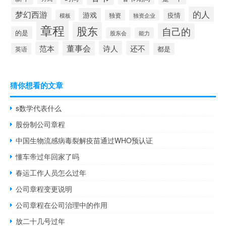
的人
梦幻西游
游戏
疫情
模板
独资
独资企业
章程
股东
自己的
的是
股东会
能力
董事会
诗人
还不
范本
英语
都是
猜你想看的文章
s数学代表什么
股份制公司章程
中国生物流感病毒裂解疫苗通过WHO预认证
懂车帝过年回家了吗
春运工作人员怎么过年
公司章程变更说明
公司章程在公司治理中的作用
放二十几号过年