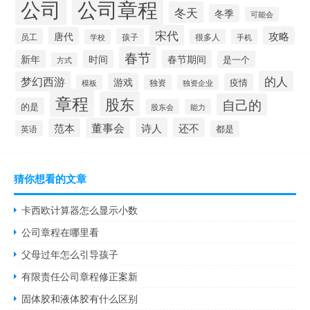
公司
公司章程
冬天
冬季
可能会
宋代
攻略
唐代
员工
孩子
学校
很多人
手机
春节
新年
时间
春节期间
是一个
方式
的人
梦幻西游
游戏
疫情
模板
独资
独资企业
章程
股东
自己的
的是
股东会
能力
董事会
诗人
还不
范本
英语
都是
猜你想看的文章
卡西欧计算器怎么显示小数
公司章程在哪里看
父母过年怎么引导孩子
有限责任公司章程修正案新
固体胶和液体胶有什么区别