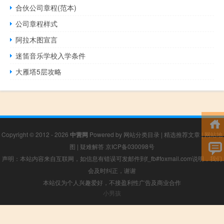
合伙公司章程(范本)
公司章程样式
阿拉木图宣言
迷笛音乐学校入学条件
大雁塔5层攻略
Copyright © 2012 - 2026
中营网
Powered by
网站分类目录
|
精选推荐文章
|
网站地
图
|
疑难解答
京ICP备030098号
声明：本站内容来自互联网，如信息有错误可发邮件到f_fb#foxmail.com说明，我们
会及时纠正，谢谢
本站仅为个人兴趣爱好，不接盈利性广告及商业合作
小男孩