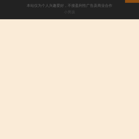
本站仅为个人兴趣爱好，不接盈利性广告及商业合作
小男孩