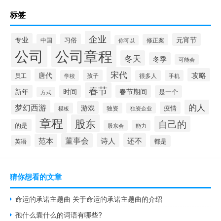
标签
企业
专业
元宵节
习俗
中国
修正案
你可以
公司
公司章程
冬天
冬季
可能会
宋代
攻略
唐代
员工
孩子
学校
很多人
手机
春节
新年
时间
春节期间
是一个
方式
的人
梦幻西游
游戏
疫情
模板
独资
独资企业
章程
股东
自己的
的是
股东会
能力
董事会
诗人
还不
范本
英语
都是
猜你想看的文章
命运的承诺主题曲 关于命运的承诺主题曲的介绍
孢什么囊什么的词语有哪些?