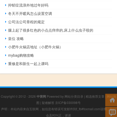
抑郁症流浪外地过年好吗
冬天不开暖风怎么设置空调
公司法公司章程的规定
腿上起了很多红色的小点点痒痒的,床上什么虫子咬的
皇位 攻略
小肥牛火锅店地址（小肥牛火锅）
mybag购物攻略
重修是和新生一起上课吗
Copyright © 2012 - 2026
中营网
Powered by
网站分类目录
|
精选推荐文章
|
网站地
图
|
疑难解答
京ICP备030098号
声明：本站内容来自互联网，如信息有错误可发邮件到f_fb#foxmail.com说明，我们
会及时纠正，谢谢