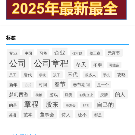
标签
企业
专业
元宵节
习俗
中国
修正案
你可以
公司
公司章程
冬天
冬季
可能会
宋代
攻略
唐代
员工
孩子
学校
很多人
手机
春节
新年
时间
春节期间
是一个
方式
的人
梦幻西游
游戏
疫情
模板
独资
独资企业
章程
股东
自己的
的是
股东会
能力
董事会
诗人
还不
范本
英语
都是