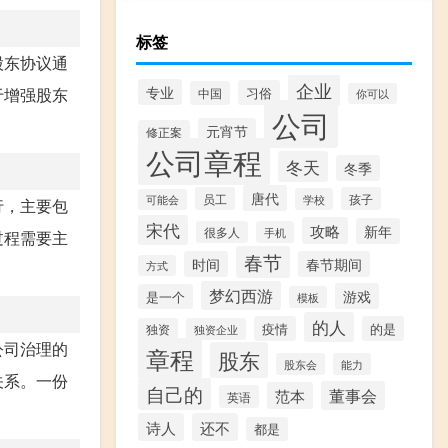
标签
股东协议通
企业
专业
习俗
于增强股东
中国
你可以
公司
元宵节
修正案
公司章程
冬天
冬季
唐代
员工
孩子
学校
可能会
行，主要包
宋代
攻略
新年
很多人
手机
过程需要主
春节
时间
春节期间
方式
梦幻西游
游戏
是一个
模板
的人
疫情
的是
独资
独资企业
公司治理的
章程
股东
股东会
能力
关系。一份
自己的
董事会
范本
英语
诗人
还不
都是