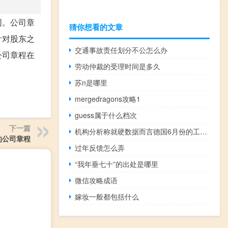
同。公司章
猜你想看的文章
针对股东之
交通事故责任划分不公怎么办
公司章程在
劳动仲裁的受理时间是多久
苏n是哪里
mergedragons攻略1
guess属于什么档次
下一篇
机构分析称就硬数据而言德国6月份的工业产值将是关键周一的报告可能会显示出进一步的疲软这使得欧洲最大的经济体在第二季度难以实现增长
的公司章程
过年反馈怎么弄
“我年垂七十”的出处是哪里
微信攻略成语
嫁妆一般都包括什么