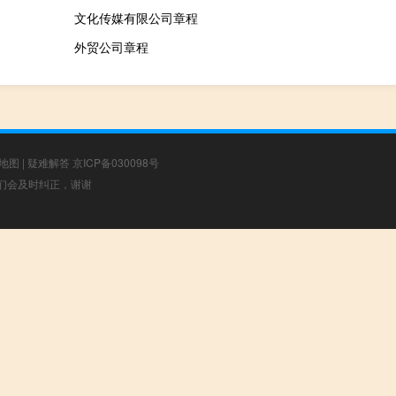
文化传媒有限公司章程
外贸公司章程
地图
|
疑难解答
京ICP备030098号
，我们会及时纠正，谢谢