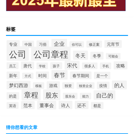
标签
企业
专业
元宵节
习俗
中国
修正案
你可以
公司
公司章程
冬天
冬季
可能会
宋代
攻略
唐代
员工
孩子
学校
很多人
手机
春节
新年
时间
春节期间
是一个
方式
的人
梦幻西游
游戏
疫情
模板
独资
独资企业
章程
股东
自己的
的是
股东会
能力
董事会
诗人
还不
范本
英语
都是
猜你想看的文章