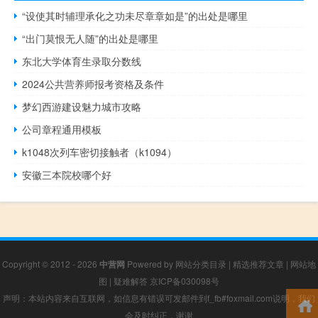
“设使其时辅理承化之功未尽章章如是”的出处是哪里
“出门莫恨无人随”的出处是哪里
东北大学体育生录取分数线
2024公共营养师报考资格及条件
梦幻西游建设魅力城市攻略
公司章程通用模板
k1048次列车密切接触者（k1094）
安徽三本院校哪个好
Copyright © 2012 - 2026
中营网
Powered by
网站分类目录
|
精选推荐文章
|
网站地
图
|
疑难解答
京ICP备030098号
声明：本站内容来自互联网，如信息有错误可发邮件到f_fb#foxmail.com说明，我们
会及时纠正，谢谢