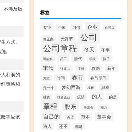
、不涉及敏
标签
企业
专业
习俗
中国
你可以
公司
元宵节
修正案
产生方式、
公司章程
冬天
冬季
措施。
唐代
员工
孩子
学校
可能会
宋代
攻略
新年
很多人
手机
个人利润的
春节
时间
春节期间
方式
分红策略和
梦幻西游
游戏
是一个
模板
的人
疫情
的是
独资
独资企业
章程
股东
股东会
能力
自己的
董事会
保险等应该
范本
英语
诗人
还不
都是