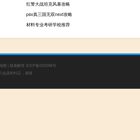
红警大战坦克风暴攻略
psv真三国无双next攻略
材料专业考研学校推荐
地图
|
疑难解答
京ICP备030098号
，我们会及时纠正，谢谢