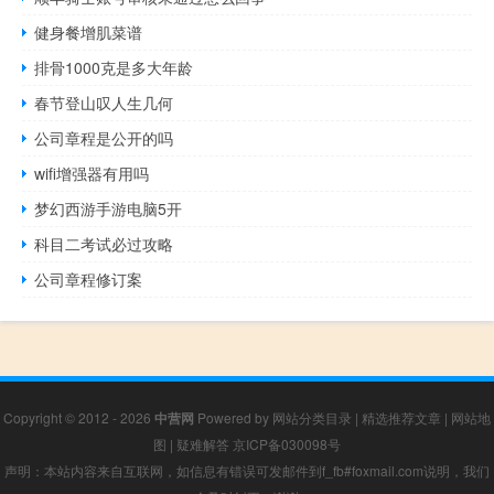
健身餐增肌菜谱
排骨1000克是多大年龄
春节登山叹人生几何
公司章程是公开的吗
wifi增强器有用吗
梦幻西游手游电脑5开
科目二考试必过攻略
公司章程修订案
Copyright © 2012 - 2026
中营网
Powered by
网站分类目录
|
精选推荐文章
|
网站地
图
|
疑难解答
京ICP备030098号
声明：本站内容来自互联网，如信息有错误可发邮件到f_fb#foxmail.com说明，我们