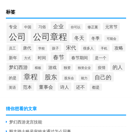
标签
企业
专业
元宵节
习俗
中国
修正案
你可以
公司
公司章程
冬天
冬季
可能会
宋代
攻略
唐代
员工
孩子
学校
很多人
手机
春节
新年
时间
春节期间
是一个
方式
的人
梦幻西游
游戏
疫情
模板
独资
独资企业
章程
股东
自己的
的是
股东会
能力
董事会
诗人
还不
范本
英语
都是
猜你想看的文章
梦幻西游龙宫技能
顺丰骑士账号审核未通过怎么回事