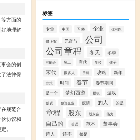
标签
务等方面的
企业
专业
习俗
更好地理解
中国
你可以
公司
元宵节
修正案
公司章程
冬天
冬季
唐代
员工
孩子
学校
可能会
董事会的创
宋代
攻略
新年
很多人
手机
供了法律保
春节
时间
春节期间
方式
梦幻西游
游戏
是一个
模板
的人
疫情
的是
独资
独资企业
旨在规范合
章程
股东
股东会
能力
合伙协议和
自己的
董事会
范本
英语
规定。
诗人
还不
都是