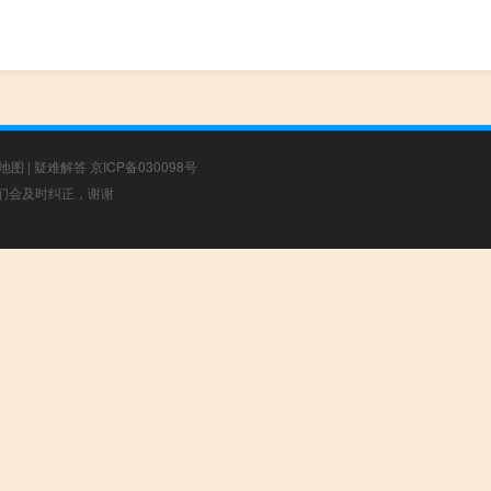
地图
|
疑难解答
京ICP备030098号
，我们会及时纠正，谢谢