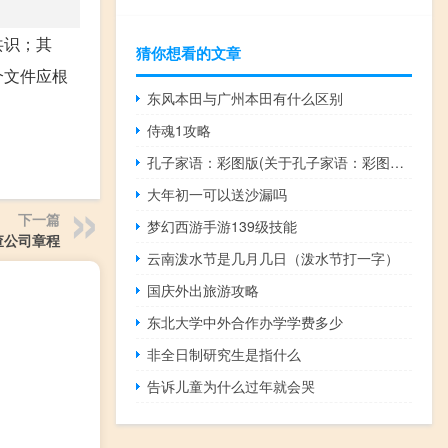
共识；其
猜你想看的文章
个文件应根
东风本田与广州本田有什么区别
侍魂1攻略
孔子家语：彩图版(关于孔子家语：彩图版简述)
大年初一可以送沙漏吗
下一篇
梦幻西游手游139级技能
查公司章程
云南泼水节是几月几日（泼水节打一字）
国庆外出旅游攻略
东北大学中外合作办学学费多少
非全日制研究生是指什么
告诉儿童为什么过年就会哭