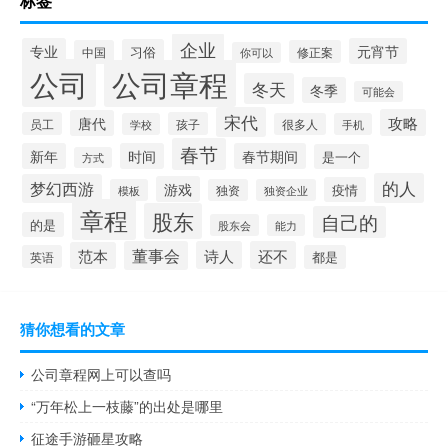
标签
企业
专业
元宵节
习俗
中国
修正案
你可以
公司
公司章程
冬天
冬季
可能会
宋代
攻略
唐代
员工
孩子
学校
很多人
手机
春节
新年
时间
春节期间
是一个
方式
的人
梦幻西游
游戏
疫情
模板
独资
独资企业
章程
股东
自己的
的是
股东会
能力
董事会
诗人
还不
范本
英语
都是
猜你想看的文章
公司章程网上可以查吗
“万年松上一枝藤”的出处是哪里
征途手游砸星攻略