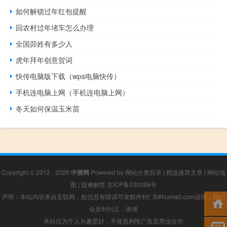
如何解锁过年红包提醒
回农村过年堵车怎么办理
全国茆姓有多少人
虎年拜年创意贺词
快传电脑版下载（wps电脑快传）
手机连电脑上网（手机连电脑上网）
冬天如何保温玉米苗
Copyright © 2012 - 2026
中营网
Powered by
网站分类目录
|
精选推荐文章
|
网站地
图
|
疑难解答
京ICP备030098号
声明：本站内容来自互联网，如信息有错误可发邮件到f_fb#foxmail.com说明，我们
会及时纠正，谢谢
本站仅为个人兴趣爱好，不接盈利性广告及商业合作