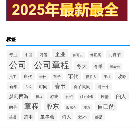
标签
企业
专业
元宵节
习俗
中国
修正案
你可以
公司
公司章程
冬天
冬季
可能会
宋代
攻略
唐代
员工
孩子
学校
很多人
手机
春节
新年
时间
春节期间
是一个
方式
的人
梦幻西游
游戏
疫情
模板
独资
独资企业
章程
股东
自己的
的是
股东会
能力
董事会
诗人
还不
范本
英语
都是