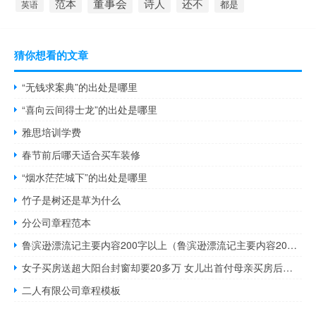
董事会
诗人
还不
范本
英语
都是
猜你想看的文章
“无钱求案典”的出处是哪里
“喜向云间得士龙”的出处是哪里
雅思培训学费
春节前后哪天适合买车装修
“烟水茫茫城下”的出处是哪里
竹子是树还是草为什么
分公司章程范本
鲁滨逊漂流记主要内容200字以上（鲁滨逊漂流记主要内容200字）
女子买房送超大阳台封窗却要20多万 女儿出首付母亲买房后把产权给儿子
二人有限公司章程模板