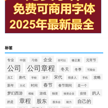
标签
企业
专业
元宵节
习俗
中国
修正案
你可以
公司
公司章程
冬天
冬季
可能会
宋代
攻略
唐代
员工
孩子
学校
很多人
手机
春节
新年
时间
春节期间
是一个
方式
的人
梦幻西游
游戏
疫情
模板
独资
独资企业
章程
股东
自己的
的是
股东会
能力