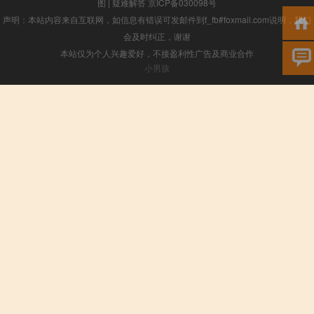
图
|
疑难解答
京ICP备030098号
声明：本站内容来自互联网，如信息有错误可发邮件到f_fb#foxmail.com说明，我们
会及时纠正，谢谢
本站仅为个人兴趣爱好，不接盈利性广告及商业合作
小男孩