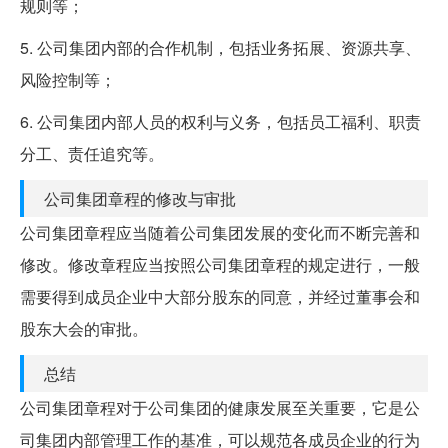
规则等；
5. 公司集团内部的合作机制，包括业务拓展、资源共享、
风险控制等；
6. 公司集团内部人员的权利与义务，包括员工福利、职责
分工、责任追究等。
公司集团章程的修改与审批
公司集团章程应当随着公司集团发展的变化而不断完善和
修改。修改章程应当按照公司集团章程的规定进行，一般
需要得到成员企业中大部分股东的同意，并经过董事会和
股东大会的审批。
总结
公司集团章程对于公司集团的健康发展至关重要，它是公
司集团内部管理工作的基准，可以规范各成员企业的行为