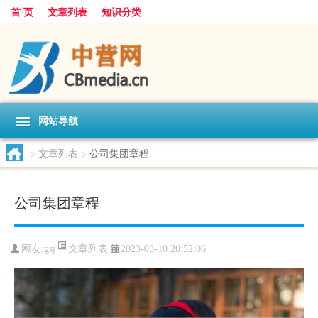
首 页
文章列表
知识分类
网站导航
>
文章列表
>
公司集团章程
公司集团章程
文章列表
网友:
gsj
2023-03-10 20:52:06