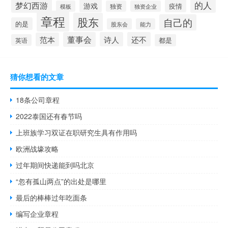
的人
梦幻西游
游戏
疫情
模板
独资
独资企业
章程
股东
自己的
的是
股东会
能力
董事会
诗人
还不
范本
英语
都是
猜你想看的文章
18条公司章程
2022泰国还有春节吗
上班族学习双证在职研究生具有作用吗
欧洲战壕攻略
过年期间快递能到吗北京
“忽有孤山两点”的出处是哪里
最后的棒棒过年吃面条
编写企业章程