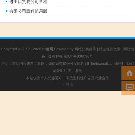
进出口贸易公司章程
有限公司章程简易版
Copyright © 2012 - 2026
中营网
Powered by
网站分类目录
|
精选推荐文章
|
网站地
图
|
疑难解答
京ICP备030098号
声明：本站内容来自互联网，如信息有错误可发邮件到f_fb#foxmail.com说明，我们
会及时纠正，谢谢
本站仅为个人兴趣爱好，不接盈利性广告及商业合作
小男孩