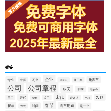
标签
企业
专业
元宵节
习俗
中国
修正案
你可以
公司
公司章程
冬天
冬季
可能会
宋代
攻略
唐代
员工
孩子
学校
很多人
手机
春节
新年
时间
春节期间
是一个
方式