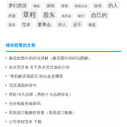
的人
梦幻西游
游戏
疫情
模板
独资
独资企业
章程
股东
自己的
的是
股东会
能力
董事会
诗人
还不
范本
英语
都是
猜你想看的文章
麻花纹围巾的织法讲解（麻花围巾的织法图解）
杰夫范甘迪 关于杰夫范甘迪的介绍
“莺初解语调柔石”的出处是哪里
泪流满面的诗句
男鞋10大品牌（男鞋十大品牌排名）
光伏电板有辐射吗
美国进口氨糖软骨素（美国进口氨糖）
公司章程范本 下载