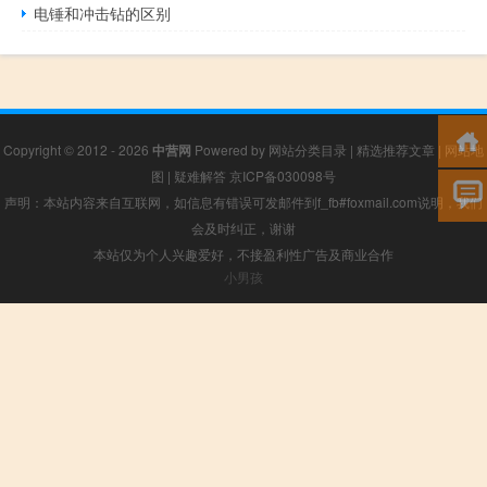
电锤和冲击钻的区别
Copyright © 2012 - 2026
中营网
Powered by
网站分类目录
|
精选推荐文章
|
网站地
图
|
疑难解答
京ICP备030098号
声明：本站内容来自互联网，如信息有错误可发邮件到f_fb#foxmail.com说明，我们
会及时纠正，谢谢
本站仅为个人兴趣爱好，不接盈利性广告及商业合作
小男孩