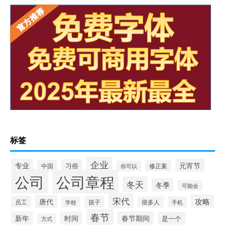
标签
企业
专业
元宵节
习俗
中国
修正案
你可以
公司
公司章程
冬天
冬季
可能会
宋代
攻略
唐代
员工
孩子
学校
很多人
手机
春节
新年
时间
春节期间
是一个
方式