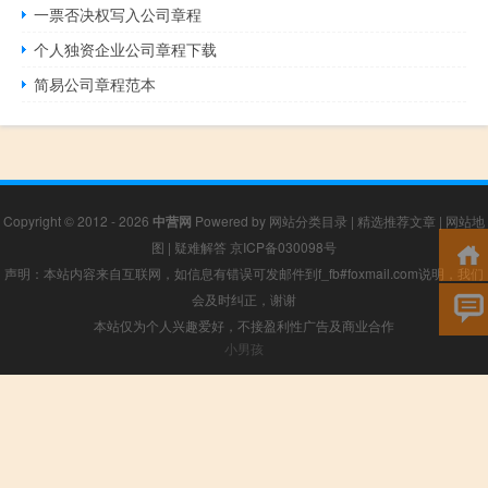
一票否决权写入公司章程
个人独资企业公司章程下载
简易公司章程范本
Copyright © 2012 - 2026
中营网
Powered by
网站分类目录
|
精选推荐文章
|
网站地
图
|
疑难解答
京ICP备030098号
声明：本站内容来自互联网，如信息有错误可发邮件到f_fb#foxmail.com说明，我们
会及时纠正，谢谢
本站仅为个人兴趣爱好，不接盈利性广告及商业合作
小男孩