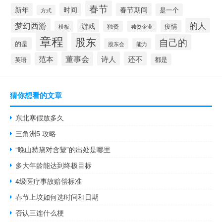
春节
新年
时间
春节期间
是一个
方式
的人
梦幻西游
游戏
疫情
模板
独资
独资企业
章程
股东
自己的
的是
股东会
能力
董事会
诗人
还不
范本
英语
都是
猜你想看的文章
东北寒假放多久
三角洲5 攻略
“晚山愁黛对含颦”的出处是哪里
多大年龄能达到终极目标
4级医疗事故赔偿标准
春节上坟如何选时间和日期
否认三连什么梗