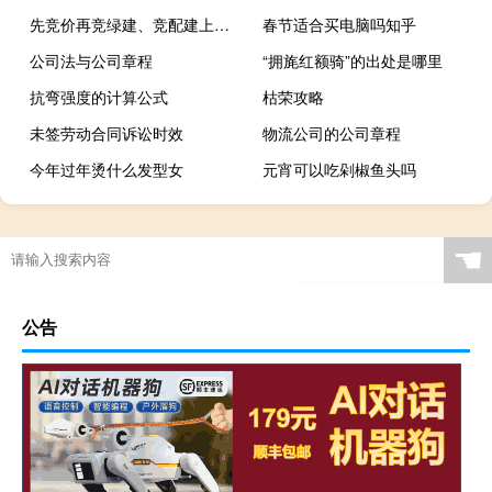
先竞价再竞绿建、竞配建上海土拍规则调整
春节适合买电脑吗知乎
公司法与公司章程
“拥旄红额骑”的出处是哪里
抗弯强度的计算公式
枯荣攻略
未签劳动合同诉讼时效
物流公司的公司章程
今年过年烫什么发型女
元宵可以吃剁椒鱼头吗
☚
公告