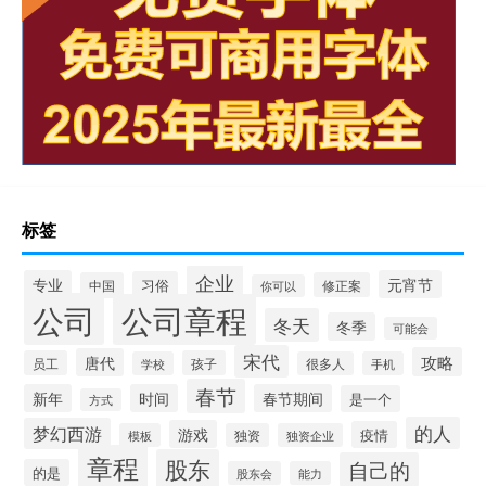
标签
企业
专业
元宵节
习俗
中国
修正案
你可以
公司
公司章程
冬天
冬季
可能会
宋代
攻略
唐代
员工
孩子
学校
很多人
手机
春节
新年
时间
春节期间
是一个
方式
的人
梦幻西游
游戏
疫情
模板
独资
独资企业
章程
股东
自己的
的是
股东会
能力